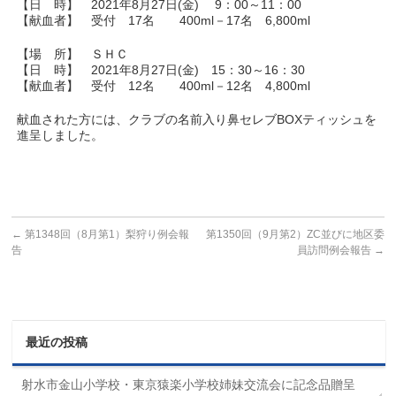
【日 時】 2021年8月27日(金) 9：00～11：00
【献血者】 受付 17名 400ml－17名 6,800ml
【場 所】 ＳＨＣ
【日 時】 2021年8月27日(金) 15：30～16：30
【献血者】 受付 12名 400ml－12名 4,800ml
献血された方には、クラブの名前入り鼻セレブBOXティッシュを
進呈しました。
←
第1348回（8月第1）梨狩り例会報
第1350回（9月第2）ZC並びに地区委
告
員訪問例会報告
→
最近の投稿
射水市金山小学校・東京猿楽小学校姉妹交流会に記念品贈呈