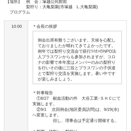
【場所】 例 会：塚越公民館前
梨狩り：大亀梨園(市塚越 L.大亀梨園)
プログラム
10:00
＊会長の挨拶
例会出席有難うございます。天候を心配し
ておりましたが晴れてきてよかったです。
例年では梨狩り交流会で萩行ﾗｲｵﾝのNPO法
人プラスワンからも参加されますが、コロ
ナの影響で本年度はメンバーのみの梨狩り
を行いその後に三役とプラスワンの子供達
とで梨狩り交流を実施します。暑い中です
が楽しみましょう。
＊幹事報告
①8/27 献血活動の件 大谷工業･ＳＨＣにて
実施します。
②9/1
次回例会
(
地区委員訪問
)は、9/29(水)
へ変更します。
但し、理事会は予定通り開催する。