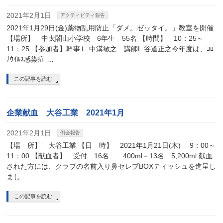
2021年2月1日
アクティビティ報告
2021年1月29日(金)薬物乱用防止「ダメ。ゼッタイ。」教室を開催
【場所】 中太閤山小学校 6年生 55名 【時間】 10：25～
11：25 【参加者】幹事Ｌ.中溝敏之 講師L.谷道正之今年度は、ｺﾛ
ﾅｳｲﾙｽ感染症 …
この記事を読む
企業献血 大谷工業 2021年1月
2021年2月1日
例会報告
【場 所】 大谷工業 【日 時】 2021年1月21日(木) 9：00～
11：00 【献血者】 受付 16名 400ml－13名 5,200ml 献血
された方には、クラブの名前入り鼻セレブBOXティッシュを進呈し
まし …
この記事を読む