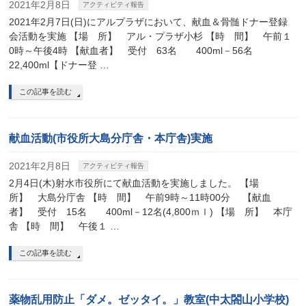
2021年2月8日
アクティビティ報告
2021年2月7日(日)にアルプラザにおいて、献血＆骨髄ドナー登録
会活動を実施 【場 所】 アル・プラザ小杉 【時 間】 午前１
0時～午後4時 【献血者】 受付 63名 400ml－56名
22,400ml【ドナー登 …
この記事を読む
献血活動(市役所大島分庁舎・本庁舎)実施
2021年2月8日
アクティビティ報告
2月4日(木)射水市役所にて献血活動を実施しました。 【場
所】 大島分庁舎 【時 間】 午前9時～11時00分 【献血
者】 受付 15名 400ml－12名(4,800ｍｌ) 【場 所】 本庁
舎 【時 間】 午後１ …
この記事を読む
薬物乱用防止「ダメ。ゼッタイ。」教室(中太閤山小学校)