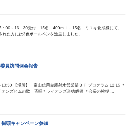
月
15：00～16：30受付 15名 400ｍｌ－15名 ミユキ化成様にて、
献血された方には3色ボールペンを進呈しました。
地区委員訪問例会報告
5～13:30 【場所】 富山信用金庫射水営業部３Ｆ プログラム 12:15 ＊
イオンズヒムの歌 斉唱＊ライオンズ道徳綱領 ＊会長の挨拶 …
」街頭キャンペーン参加