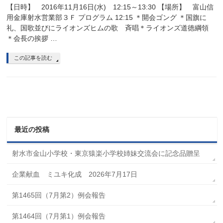
【日時】 2016年11月16日(水) 12:15～13:30 【場所】 富山信
用金庫射水営業部３Ｆ プログラム 12:15 ＊開会ゴング ＊国旗に
礼、国歌並びにライオンズヒムの歌 斉唱＊ライオンズ道徳綱領
＊会長の挨拶 …
この記事を読む
最近の投稿
射水市金山小学校・東京猿楽小学校姉妹交流会に記念品贈呈
企業献血 ミユキ化成 2026年7月17日
第1465回（7月第2）例会報告
第1464回（7月第1）例会報告