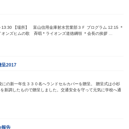
5～13:30 【場所】 富山信用金庫射水営業部３Ｆ プログラム 12:15 ＊
イオンズヒムの歌 斉唱＊ライオンズ道徳綱領 ＊会長の挨拶 …
2017
6校にの新一年生３３０名へランドセルカバーを贈呈。 贈呈式は小杉
ーを新調したもので贈呈しました。交通安全を守って元気に学校へ通
会報告