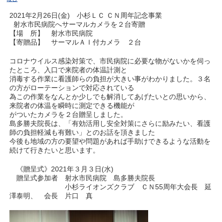
2021年2月26日(金) 小杉ＬＣ ＣＮ周年記念事業
射水市民病院へサーマルカメラを２台寄贈
【場 所】 射水市民病院
【寄贈品】 サーマルＡＩ付カメラ ２台
コロナウイルス感染対策で、市民病院に必要な物がないかを伺っ
たところ、入口で来院者の体温計測と
消毒する作業に看護師らの負担が大きい事がわかりました。３名
の方がローテーションで対応されている
為この作業をなんとか少しでも解消してあげたいとの思いから、
来院者の体温を瞬時に測定できる機能が
がついたカメラを２台贈呈しました。
島多勝夫院長は、「有効活用し安全対策にさらに励みたい、看護
師の負担軽減も有難い」とのお話を頂きました
今後も地域の方の要望や問題があれば手助けできるような活動を
続けて行きたいと思います。
《贈呈式》2021年３月３日(水)
贈呈式参加者 射水市民病院
島多勝夫院長
小杉ライオンズクラブ ＣＮ55周年大会長 延
澤泰明、 会長 片口 真