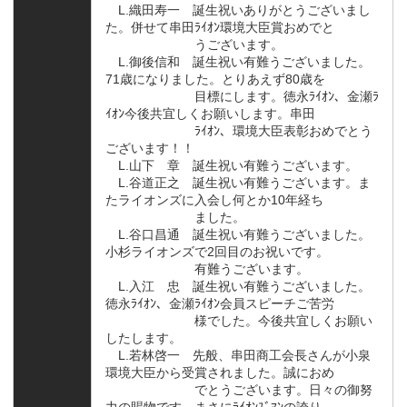
L.織田寿一 誕生祝いありがとうございまし
た。併せて串田ﾗｲｵﾝ環境大臣賞おめでと
うございます。
L.御後信和 誕生祝い有難うございました。
71歳になりました。とりあえず80歳を
目標にします。徳永ﾗｲｵﾝ、金瀬ﾗ
ｲｵﾝ今後共宜しくお願いします。串田
ﾗｲｵﾝ、環境大臣表彰おめでとう
ございます！！
L.山下 章 誕生祝い有難うございます。
L.谷道正之 誕生祝い有難うございます。ま
たライオンズに入会し何とか10年経ち
ました。
L.谷口昌通 誕生祝い有難うございました。
小杉ライオンズで2回目のお祝いです。
有難うございます。
L.入江 忠 誕生祝い有難うございました。
徳永ﾗｲｵﾝ、金瀬ﾗｲｵﾝ会員スピーチご苦労
様でした。今後共宜しくお願い
したします。
L.若林啓一 先般、串田商工会長さんが小泉
環境大臣から受賞されました。誠におめ
でとうございます。日々の御努