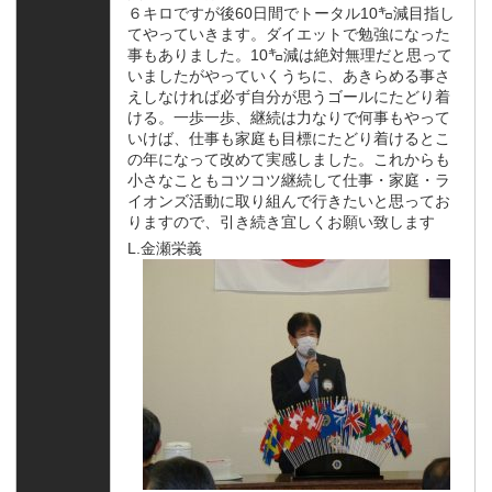
６キロですが後60日間でトータル10㌔減目指し
てやっていきます。ダイエットで勉強になった
事もありました。10㌔減は絶対無理だと思って
いましたがやっていくうちに、あきらめる事さ
えしなければ必ず自分が思うゴールにたどり着
ける。一歩一歩、継続は力なりで何事もやって
いけば、仕事も家庭も目標にたどり着けるとこ
の年になって改めて実感しました。これからも
小さなこともコツコツ継続して仕事・家庭・ラ
イオンズ活動に取り組んで行きたいと思ってお
りますので、引き続き宜しくお願い致します
L.金瀬栄義