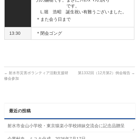
力の賜物です。まさにﾗｲｵﾝｽﾞﾏﾝの誇り
です。
L.堀 浩昭 誕生祝い有難うございました。
＊また会う日まで
13:30
＊閉会ゴング
←
射水市災害ボランティア活動支援研
第1332回（12月第2）例会報告
→
修会参加
最近の投稿
射水市金山小学校・東京猿楽小学校姉妹交流会に記念品贈呈
企業献血 ミユキ化成 2026年7月17日