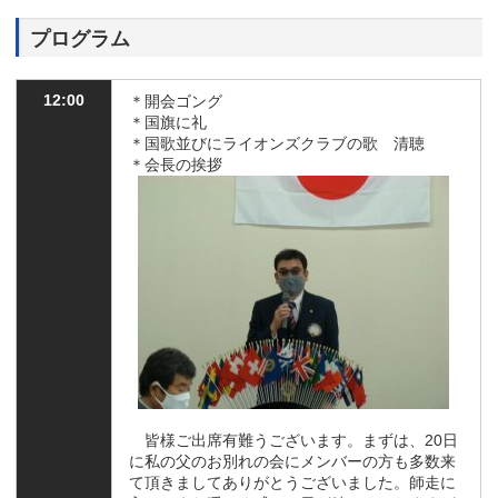
プログラム
12:00
＊開会ゴング
＊国旗に礼
＊国歌並びにライオンズクラブの歌 清聴
＊会長の挨拶
皆様ご出席有難うございます。まずは、
20
日
に私の父のお別れの会にメンバーの方も多数来
て頂きましてありがとうございました。師走に