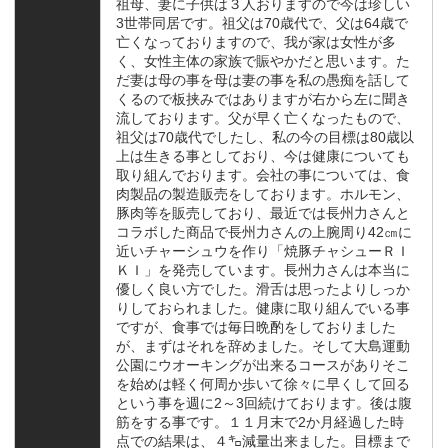
祖母、妻に子供は３人おりますので今は珍しい
3世帯同居です。祖父は70歳代で、父は64歳で
亡くなっておりますので、我が家は女性が多
く、女性主体の家族で賑やかだと思います。た
だ妻は母の事を母は妻の事を私の愚痴を話して
くるので板挟みではありますが右から左に聞き
流しております。父が早く亡くなったもので、
祖父は70歳代でしたし、私の今の目標は80歳以
上は生きる事としており、今は健康についても
取り組んでおります。会社の事については、食
肉製品の製造販売をしております。ホルモン、
豚肉等を販売しており、最近では長州力さんと
コラボした商品で長州力さんの上腕周り42㎝に
近いチャーシュウを作り「焼豚チャシューＲＩ
ＫＩ」を発売しています。長州力さんは本当に
優しく良い方でした。滑舌は思ったよりしっか
りしておられました。健康に取り組んでいる事
ですが、食事では毎日晩酌をしておりました
が、まずはそれを辞めました。そして大島運動
公園にウオーキングが出来るコースがありそこ
を始めは軽く何周か歩いて徐々に早くして回る
という事を週に2～3回続けております。後は腹
筋をする事です。１１月末で2か月経過した時
点での結果は、４㌔減量出来ました。目標まで