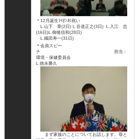
＊12月誕生ﾗｲｵﾝお祝い
L.山下 章(2日) L.谷道正之(3日) L.入江 忠
(16日)L.御後信和(28日)
L.織田寿一(31日)
＊会員スピー
チ 担当：
環境・保健委員会
L.徳永勝久
まず家族のことについてお話します。母と