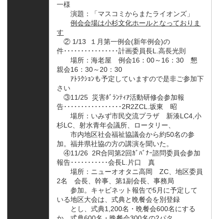
一様
演題：「マスコミからまたライオンズ」
例会会場は小杉文化ホールとなっておりま
す
② 1/13 １月第一例会(新年例会)の
件････････････････計画委員長L.高長光則
場所：海老屋 例会16：00～16：30 懇
親会16：30～20：30
ｱﾄﾗｸｼｮﾝも予定していますので是非ご参加下
さい
③11/25 災害ﾎﾞﾗﾝﾃｨｱ活動研修会参加報
告･････････････････2R2ZCL.坂東 昭
場所：いみず市民交流プラザ 新湊LC4,小
杉LC、射水青年会議所、ロータリー、
市内地区社会福祉協議会から約50名の参
加。福井県社協の方の講演を聞いた。
④11/26 2R合同第2回ｶﾞﾊﾞﾅｰ諮問委員会参加
報告･･･････････会長L.片口 真
場所：ニューオオタニ高岡 ZC、地区委員
2名 会長、幹事、第1副会長、事務局
参加。キャビネット報告で5月に予定して
いる地区大会は、式典と晩餐会を別登録
とし、式典1,200名・晩餐会600名にする
か、式典600名・晩餐会300名の2パタ