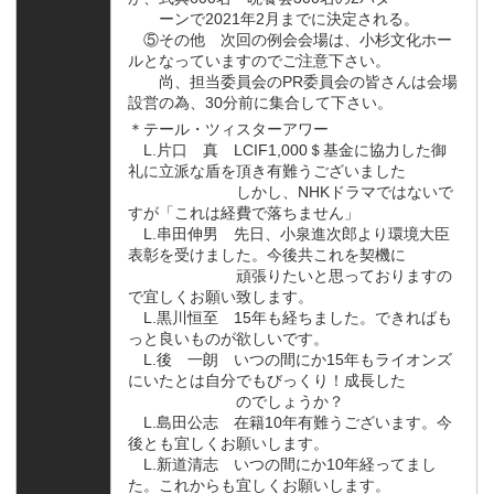
ーンで2021年2月までに決定される。
⑤その他 次回の例会会場は、小杉文化ホー
ルとなっていますのでご注意下さい。
尚、担当委員会のPR委員会の皆さんは会場
設営の為、30分前に集合して下さい。
＊テール・ツィスターアワー
L.片口 真 LCIF1,000＄基金に協力した御
礼に立派な盾を頂き有難うございました
しかし、NHKドラマではないで
すが「これは経費で落ちません」
L.串田伸男 先日、小泉進次郎より環境大臣
表彰を受けました。今後共これを契機に
頑張りたいと思っておりますの
で宜しくお願い致します。
L.黒川恒至 15年も経ちました。できればも
っと良いものが欲しいです。
L.後 一朗 いつの間にか15年もライオンズ
にいたとは自分でもびっくり！成長した
のでしょうか？
L.島田公志 在籍10年有難うございます。今
後とも宜しくお願いします。
L.新道清志 いつの間にか10年経ってまし
た。これからも宜しくお願いします。