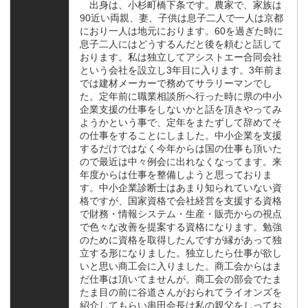
出身は、小杉町橋下条です。農家で、家族は
90近い両親、妻、子供は息子二人で一人は京都
におり一人は地元におります。60を過ぎた時に
息子二人にはどうするんだと後を頼むと話して
おります。私は独立してアシストエー合同会社
という会社を設立し3年目に入ります。3年前ま
では建材メーカーで務めてサラリーマンでし
た。定年前に職業相談所へ行った時に県の中小
企業支援の仕事をしないかと話を頂きやってみ
ようかという事で、定年をまたずして辞めてそ
の仕事をすることにしました。中小企業を支援
するだけではなく今年からは国の仕事も頂いた
ので最近は中々例会に出れなくなってます。来
年度からは仕事を整備しようと思っておりま
す。中小企業診断士はあまり知られていない資
格ですが、国家資格で会社経営を支援する資格
で財務・情報システム・生産・販売からの視点
で色々な改善を提案する資格になります。勉強
のために資格を取得したんですが縁があって独
立する形になりました。独立したら仕事が欲し
いと思い商工会に入りました。商工会からはま
だ仕事は頂いてませんが。商工会の部会でたま
たま目の前に谷道さんがおられてライオンズを
紹介してもらい串田会長は私の親父をしってお