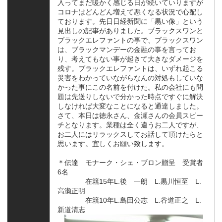
入ってまだ暖かく感じる日が続いていりますが
コロナはどんどん増えて悪くなる状況で心配し
ております。先日日経新聞に「黒い像」という
見出しの記事がありました。ブラックスワンと
ブラックエレファントの事で、ブラックスワン
は、ブラックマンデーの金融の事を言ってお
り、考えてもない事が起きて大きなダメージを
残す。ブラックエレファントは、いずれ起こる
災害をわかっていながらなんの対処もしていな
かった事にこの名前を付けた。私の会社にも問
題は先送りしないで分かった時点ですぐに解決
しなければ大変なことになると通達しました。
さて、本日は徳永さん、金瀬さんの会員スピー
チとなります。業種は全く違うお二人ですが、
お二人にはリラックスしてお話して頂けたらと
思います。宜しくお願い致します。
＊伝達 モナーク・シェ・ブロン贈呈 受賞者
6名
在籍15年L.後 一朗 L.黒川恒至 L.
高瀬正明
在籍10年L.島田公志 L.谷道正之 L.
新道清志