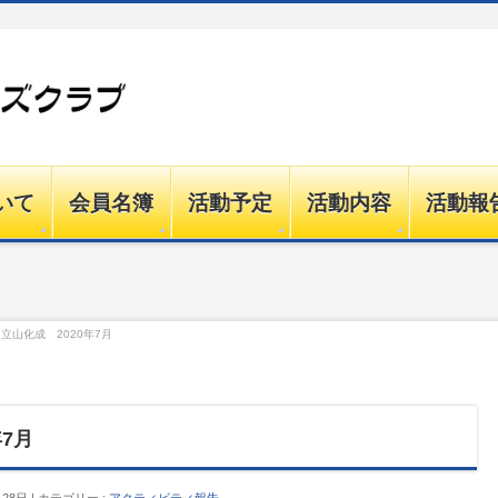
いて
会員名簿
活動予定
活動内容
活動報
立山化成 2020年7月
7月
月28日
カテゴリー :
アクティビティ報告