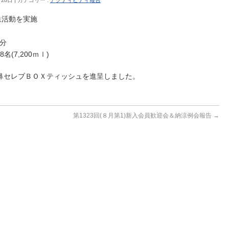
献血活動を実施
0分
(7,200ｍｌ)
鼻セレブＢＯＸティッシュを進呈しました。
第1323回(８月第1)新入会員歓迎会＆納涼例会報告
→