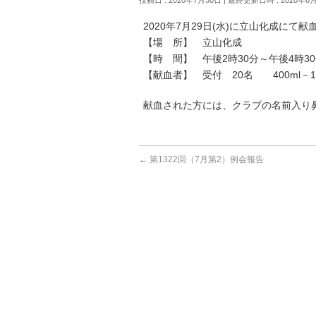
2020年7月29日(水)に立山化成にて
【場 所】 立山化成
【時 間】 午後2時30分～午後4時3
【献血者】 受付 20名 400ml－18名
献血された方には、クラブの名前入り
←
第1322回（7月第2）例会報告