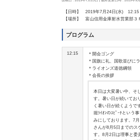
【日時】 2019年7月24日(水) 12:15～
【場所】 富山信用金庫射水営業部３
プログラム
12:15
＊開会ゴング
＊国旗に礼、国歌並びに
＊ライオンズ道徳綱領
＊会長の挨拶
本日は大変暑い中、そ
す。暑い日が続いてお
く暑い日が続くようです
堀ﾗｲｵﾝのｽﾋﾟｰﾁ
みにしております。
7
月
さんが
8
月
5
日までのス
す。
8
月
2
日は理事と委