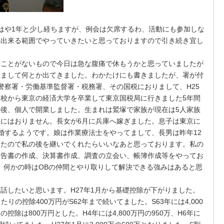
はや
1
年と少し経ちますが、例会は欠席するわ、活動にも参加しな
の出来る範囲でやっていきたいと思っておりますので引き続き宜し
ことがないもので今日は急な腹痛で休もうかと思っていましたが
きまして何とか出てきました。わかたけにも書きましたが、署が付
警察署・労働基準監督署・税務署、その国税におりまして、
H25
高校から東京の経済大学を卒業して東京国税局に行きました
5
年間
の後、個人で開業しました。生まれは鷲塚で家族が現在は
5
人家族
らにはおりません。長女が
6
月に兵庫へ嫁ぎました。息子は東京に
婚するようです。娘は作業療法士をやってまして、長男は昨年
12
したので私の後を継いでくれたらいいなあと思っております。私の
申告書の作成、決算書作成、調査の立会い、帳簿作成等をやってお
、何かの時は
OB
の仲間とやり取りして解決できる強みはあると思
話したいと思います。
H27
年
1
月から基礎控除が下がりました。
当たりの控除
400
万円が
S62
年まで続いてました。
S63
年には
4,000
りの控除は
800
万円とした。
H4
年には
4,800
万円の
950
万、
H6
年に