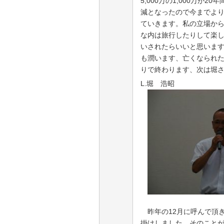
5,000
万の
1,000
万が
20
年
減となったので今までよ
ていきます。私の立場か
な内は旅行したりして楽
いされたらいいと思いま
も潤います、亡くなられ
りで終わります、次は堀
L.堀 浩昭
昨年の
12
月に呼んで頂
掛けしました。そのこと