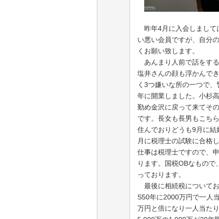
昨年
4
月に入会しまして
い悪い会員ですが、自分
くお願い致します。
あんまり人前で話をする
塩井さんの顔も浮かんで
く
3
つ嫌いな所の一つで、
年に開業しました。小杉
勤め金沢に戻って来てそ
です。長女も長男もこち
住んでおりどうも
9
月に結
月に税理士の試験に合格
仕事は税理士ですので、
ります。国税
OB
なもので
っております。
最後に相続税についてお
S50
年に
2000
万円で一人
万円と倍になり一人当た