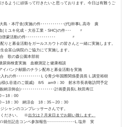
づけるように頑張って行きたいと思っております。今日は有難うご
大島・本庁舎
)
実施の件････････････
(
代
)
幹事
L.
高寺 廣
血
(
ミユキ化成・大谷工業・
SHC)
の件･･･ 〃
啓蒙活動の件･･･････････････ 〃
りと募金活動をガールスカウトの皆さんと一緒に実施します。
会富山病院のご協力にて実施します。
歌の森公園本部前
尿病検査実施 血糖測定と健康相談
イバンク献眼のチラシ配布と募金活動を実施
生受入れの件････････････ＬＱ青少年国際関係委員長 L.講堂裕樹
山様
(L
谷道のご親戚
)
8/5
am9
：
30
射水市長表敬訪問予定
族納涼例会
)
･････････････････計画委員長
L.
秋田寿江
0
～
18
：
00
0
～
18
：
30
納涼会
18
：
35
～
20
：
30
シャンのコンプレッサーさんです。
ください。 ※
出欠は７月末日までお願い致します。
ﾊﾟｰｿﾝ就任記念コンペ参加報告･･････････････
L.
塩井 実