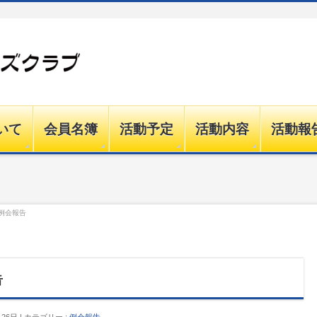
いて
会員名簿
活動予定
活動内容
活動報
）例会報告
告
月26日
カテゴリー :
例会報告