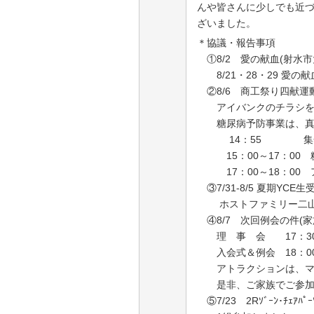
んや皆さんに少しでも近
ざいました。
＊協議・報告事項
①8/2 愛の献血
(
射水市
8/21・28・29 愛の献
②8/6 商工祭り四献運動
アイバンクのチラシを配
糖尿病予防事業は、真生
14
：
55
集合 
15
：
00
～
17
：
00
糖
17：
00
～
18
：
00
ア
③7/31-8/5 夏期YCE
ホストファミリー二
④8/7 次回例会の件
(
家
理 事 会
17
：
3
入会式＆例会
18
：
0
アトラクションは、マジ
是非、ご家族でご参加
⑤7/23
2R
ｿﾞｰﾝ･ﾁｪｱ