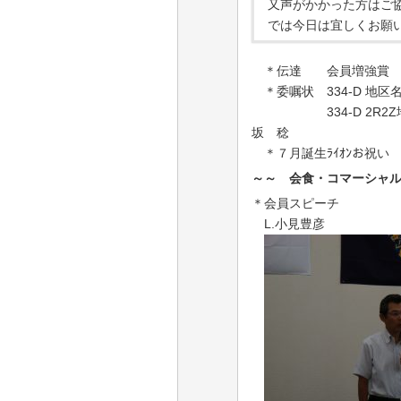
又声がかかった方はご
では今日は宜しくお願
＊伝達 会員増強
＊委嘱状
334-D
地区
334-D 2R2Z
坂 稔
＊７月誕生ﾗｲｵﾝお祝い 
～～ 会食・コマーシャルタ
＊会員スピーチ
L.小見豊彦