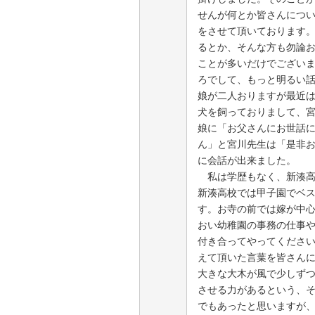
せんが何とか皆さんにつ
をさせて頂いております
るとか、そんな方も勿論
ことが多いだけでござい
ろでして、もっと明るい
娘が二人おりますが最近
犬を飼っておりまして、
娘に「お父さんにお世話
ん」と宮川先生は「是非
に会話が出来ました。
私は学歴もなく、新湊高
新湊高校では甲子園でベ
す。お寺の前では嫁が中
おい幼稚園の事務の仕事
付き合ってやってくださ
えて頂いた言葉を皆さん
大きな大木が風で少しず
させる力があるという、そ
でもあったと思いますが