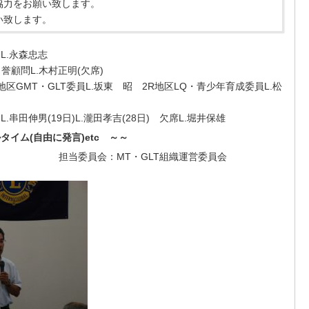
協力をお願い致します。
い致します。
賞
L.永森忠志
名誉顧問
L.
木村正明
(
欠席
)
地区
GMT
・
GLT
委員
L.
坂東 昭 2R地区
LQ
・青少年育成委員
L.
松
L.串田伸男
(19
日
)L.瀧田孝吉
(28
日
) 欠席L.堀井保雄
イム(自由に発言)etc ～～
 担当委員会：MT・
GLT
組織運営委員会