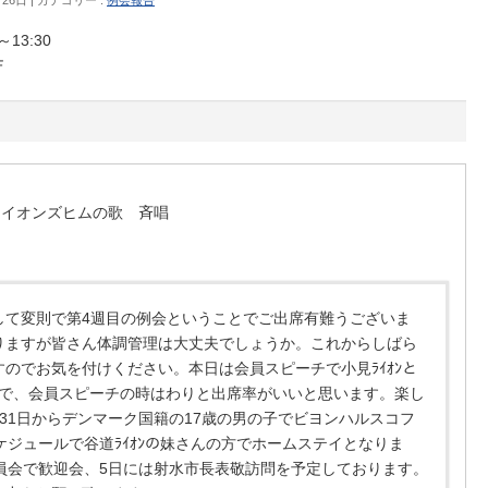
13:30
Ｆ
ライオンズヒムの歌 斉唱
して変則で第
4
週目の例会ということでご出席有難うございま
りますが皆さん体調管理は大丈夫でしょうか。これからしばら
のでお気を付けください。本日は会員スピーチで小見ﾗｲｵﾝと
という事で、会員スピーチの時はわりと出席率がいいと思います。楽し
31
日からデンマーク国籍の
17
歳の男の子でビヨンハルスコフ
ケジュールで谷道ﾗｲｵﾝの妹さんの方でホームステイとなりま
員会で歓迎会、
5
日には射水市長表敬訪問を予定しております。