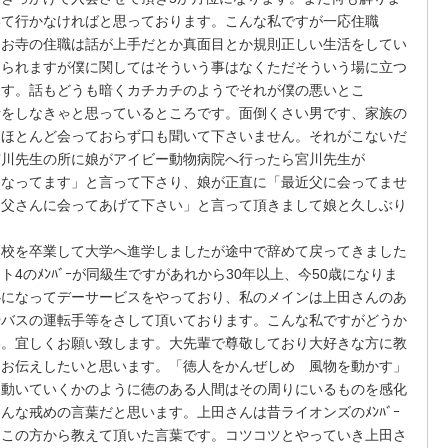
いて行かなければと思っております。こんな私ですが一応住職
。お寺の住職は話が上手だとか真面目とか規則正しい生活をしてい
おられますが僕に関してはそういう事はなくただそういう場に立つ
ます。話もどうも暗くカチカチのようでそれが僕の悪いとこ
話をしなきゃと思っているところです。面倒くさい男です、家族の
はほとんど会っておらず口も聞いて下さいません。それがこないだ
宮川先生の所に娘がアイビー動物病院へ行ったら宮川先生が
になってます」と言って下さり、娘が正直に「最近父に会ってませ
お父さんに会ってあげて下さい」と言って頂きまして娘と久しぶり
校を卒業して大学へ進学しましたが途中で辞めて戻ってきました
スト
4
のﾒﾝﾊﾞｰが同級生ですがあれから
30
年以上、今
50
歳になりま
心になってデーサービスをやっており、私のメインは上田さんのあ
やバスの運転手等をさして頂いております。こんな私ですがどうか
い。宜しくお願い致します。大先輩で尊敬しており大好きな方に教
にお伝えしたいと思います。「徳人をかんぜしめ 風物を動かす」
つ動いていくかのように徳のある人間はその周りにいるものを感化
んな戒めの言葉だと思います。上田さんは昔ライオンズのﾒﾝﾊﾞｰ
、この方から教えて頂いた言葉です。コツコツとやっていき上田さ