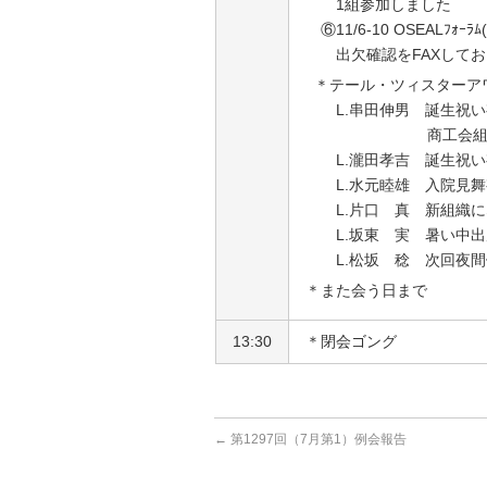
1
組参加しました
⑥11/6-10 OSEALﾌｫｰﾗ
出欠確認を
FAX
してお
＊テール・ツィスタ
L.串田伸男 誕生祝い
商工会組合候補宮本
L.瀧田孝吉 誕生祝い
L.水元睦雄 入院見舞
L.片口 真 新組織に
L.坂東 実 暑い中出
L.松坂 稔 次回夜間例
＊また会う日まで
13:30
＊閉会ゴング
←
第1297回（7月第1）例会報告