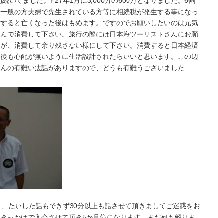
間続いてました。
H27
年
1
月に
3,000
万の
600
万となりました。
6
割
り一般の方夫婦で先生されている方等に相続税が発生する事になっ
らすると亡くなった後はもめます。ですのでお願いしたいのは元気
しんで消費して下さい。旅行の際には日本海ツーリストさんにお願
すが、消費して余り残さない様にして下さい。消費すると日本経済
た後も心配が無いように生活設計されたらいいと思います。この辺
さんの有難い法話がありますので、どうも有難うございました
き、たいした話もできず
30
分以上も話させて頂きましてご迷惑をお
がきっかけで入会させて頂き
5
か月位になります。まだ何も解りま