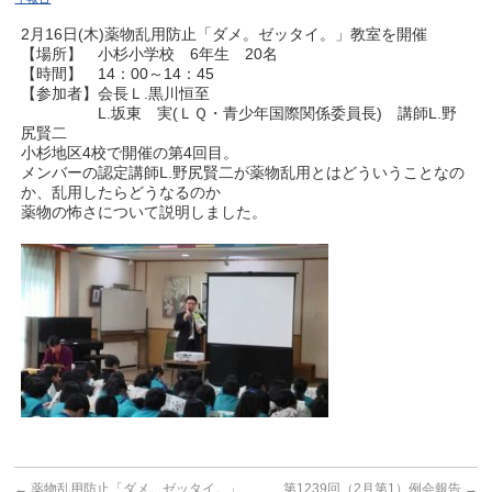
2月16日(木)薬物乱用防止「ダメ。ゼッタイ。」教室を開催
【場所】 小杉小学校 6年生 20名
【時間】 14：00～14：45
【参加者】会長Ｌ.黒川恒至
L.坂東 実(ＬＱ・青少年国際関係委員長) 講師L.野
尻賢二
小杉地区4校で開催の第4回目。
メンバーの認定講師L.野尻賢二が薬物乱用とはどういうことなの
か、乱用したらどうなるのか
薬物の怖さについて説明しました。
←
薬物乱用防止「ダメ。ゼッタイ。」
第1239回（2月第1）例会報告
→