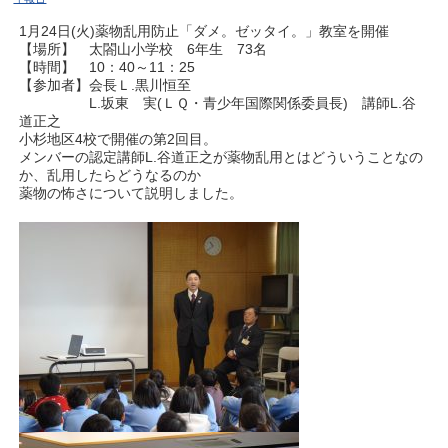
1月24日(火)薬物乱用防止「ダメ。ゼッタイ。」教室を開催
【場所】 太閤山小学校 6年生 73名
【時間】 10：40～11：25
【参加者】会長Ｌ.黒川恒至
L.坂東 実(ＬＱ・青少年国際関係委員長) 講師L.谷
道正之
小杉地区4校で開催の第2回目。
メンバーの認定講師L.谷道正之が薬物乱用とはどういうことなの
か、乱用したらどうなるのか
薬物の怖さについて説明しました。