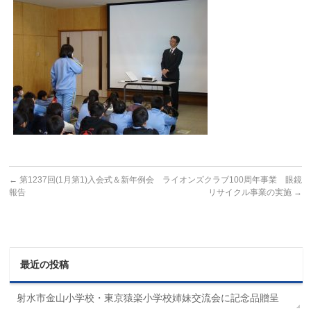
←
第1237回(1月第1)入会式＆新年例会
ライオンズクラブ100周年事業 眼鏡
報告
リサイクル事業の実施
→
最近の投稿
射水市金山小学校・東京猿楽小学校姉妹交流会に記念品贈呈