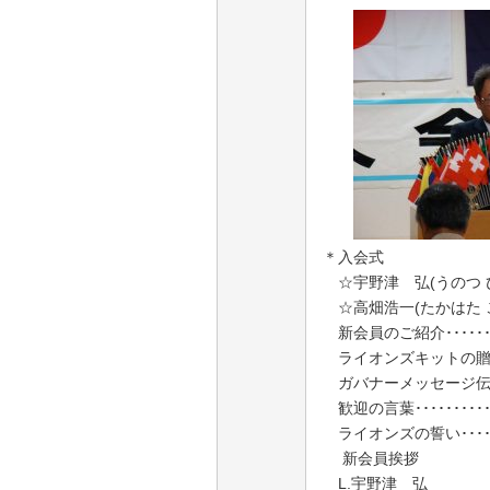
＊入会式
☆宇野津 弘(うのつ ひろ
☆高畑浩一(たかはた こう
新会員のご紹介･･･････
ライオンズキットの贈呈･･
ガバナーメッセージ伝達･
歓迎の言葉････････
ライオンズの誓い･
新会員挨拶
L.宇野津 弘