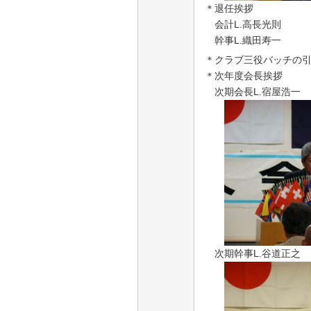
＊退任挨拶
会計L.高長光則
幹事L.織田寿一
＊クラブ三役バッチの
＊次年度会長挨拶
次期会長L.宿屋浩一
次期幹事L.谷道正之