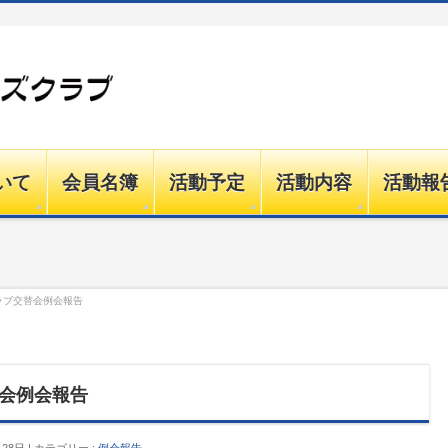
いて
会員名簿
活動予定
活動内容
活動報
)クラブ交替会例会報告
替会例会報告
月28日
カテゴリー :
例会報告