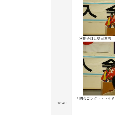
次期会計L.柴田孝吉
＊閉会ゴング・・・引
18:40