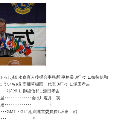
し)様 永森直人後援会事務所 事務長 ｽﾎﾟﾝｻｰL.御後信和
いち)様 高畑草樹園 代表 ｽﾎﾟﾝｻｰL.瀧田孝吉
･･ｽﾎﾟﾝｻｰL.御後信和L.瀧田孝吉
･･･････････会長L.塩井 実
････････････ 〃
･････GMT・GLT組織運営委員長L坂東 昭
･･････ 〃