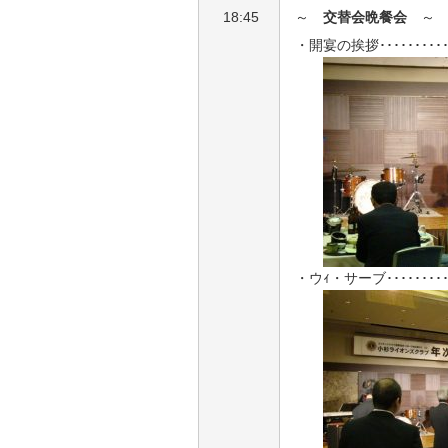
18:45
～
交替会晩餐会
～
・開宴の挨拶･･････････
・ウｨ・サーブ････････