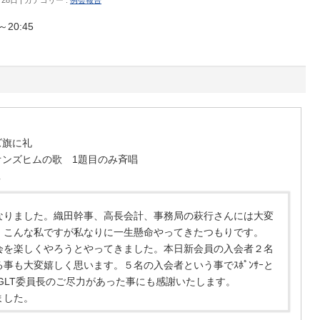
20:45
ズ旗に礼
オンズヒムの歌 1題目のみ斉唱
告
なりました。織田幹事、高長会計、事務局の萩行さんには大変
。こんな私ですが私なりに一生懸命やってきたつもりです。
会を楽しくやろうとやってきました。本日新会員の入会者２名
事も大変嬉しく思います。５名の入会者という事でｽﾎﾟﾝｻｰと
GLT委員長のご尽力があった事にも感謝いたします。
ました。