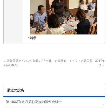
＊解散
←
四献運動アイバンク献眼のPRと募
企業献血 ＳＨＣ・大谷工業 2017年
金活動実施
8月
→
最近の投稿
第1466回(８月第1)家族納涼例会報告