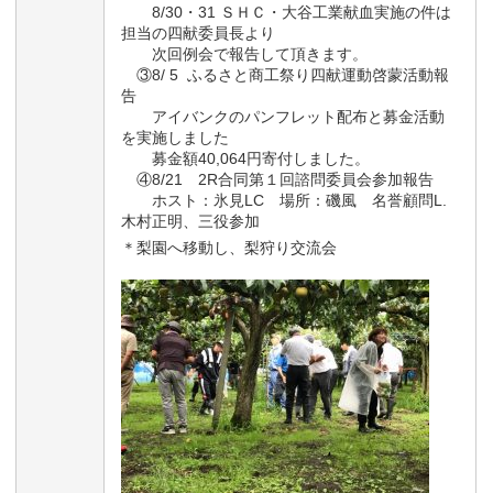
8/30・31 ＳＨＣ・大谷工業献血実施の件は
担当の四献委員長より
次回例会で報告して頂きます。
③8/ 5 ふるさと商工祭り四献運動啓蒙活動報
告
アイバンクのパンフレット配布と募金活動
を実施しました
募金額40,064円寄付しました。
④8/21 2R合同第１回諮問委員会参加報告
ホスト：氷見LC 場所：磯風 名誉顧問L.
木村正明、三役参加
＊梨園へ移動し、梨狩り交流会