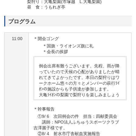
梨狩り：大亀梨園(市塚越 L.大亀梨園)
昼 食：うもれぎ亭
プログラム
11:00
＊開会ゴング
＊国旗・ライオンズ旗に礼
＊会長の挨拶
例会出席有難うございます。先程、雨が降
っていたので天候の心配がありましたが晴
れてきてよかったです。本日の梨狩りはワ
ークホーム悠々の方々とメンバーの萩行ﾗｲ
ｵﾝの施設からも子供達が参加します。
大亀ﾗｲｵﾝの梨園で梨狩りを楽しみましょう
＊幹事報告
①9/ 6 次回例会の件 担当：四献委員会
講師：NPO法人ふちゅうスポーツクラブ
吉澤麗子様です。
②8/ 4 射水市庁舎献血実施報告