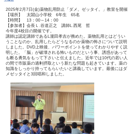
2025年2月7日(金)薬物乱用防止「ダメ。ゼッタイ。」教室を開催
【場所】 太閤山小学校 6年生 65名
【時間】 13：00～14：00
【参加者】会長Ｌ.谷道正之 講師L.西尾 哲
今年度4校目の開催です。
講師は認定講師であるL瀧田孝吉が務めた。薬物乱用とはどうい
うことなのか、乱用したらどうなるのか薬物の怖さについて説明
しました。DVD上映後、パワーポイントを使ってわかりやすく説
明した。「脳」が破壊される怖いものだという事、誘惑があって
も断る勇気をもって下さいと伝えました。近年では10代の若い人
の間で市販薬の過剰摂取という新たな問題も起きています。薬の
知識をしっかり持ってもらいたいと講義しています。最後にはダ
メゼッタイと3回唱和しました。