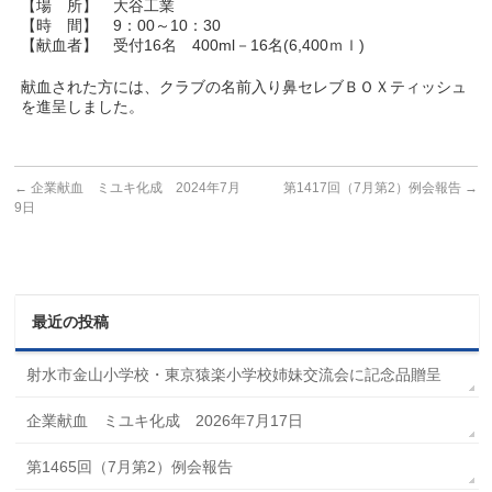
【場 所】 大谷工業
【時 間】 9：00～10：30
【献血者】 受付16名 400ml－16名(6,400ｍｌ)
献血された方には、クラブの名前入り鼻セレブＢＯＸティッシュ
を進呈しました。
←
企業献血 ミユキ化成 2024年7月
第1417回（7月第2）例会報告
→
9日
最近の投稿
射水市金山小学校・東京猿楽小学校姉妹交流会に記念品贈呈
企業献血 ミユキ化成 2026年7月17日
第1465回（7月第2）例会報告