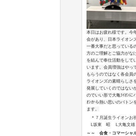
本日はお疲れ様です。今
会があり、日本ライオン
一番大事だと思っている
方のご理解とご協力がな
を結んで奉仕活動をして
います。会員増強はやっ
もらうのではなく各会員
ライオンズの素晴らしさ
発展していくのではない
のでいい形で大亀ﾗｲｵﾝ
ｵﾝから熱い思いのバト
ます。
＊７月誕生ライオン
L坂東 昭 L大亀文雄
～～ 会食・コマーシャル