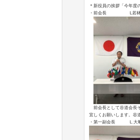
＊新役員の挨拶「今年度
・前会長 L若林
前会長として谷道会長そ
宜しくお願いします。谷
・第一副会長
L.
大