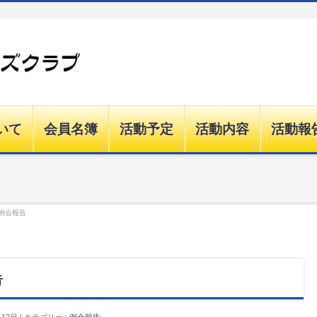
いて
会員名簿
活動予定
活動内容
活動報
）例会報告
告
月12日
カテゴリー :
例会報告