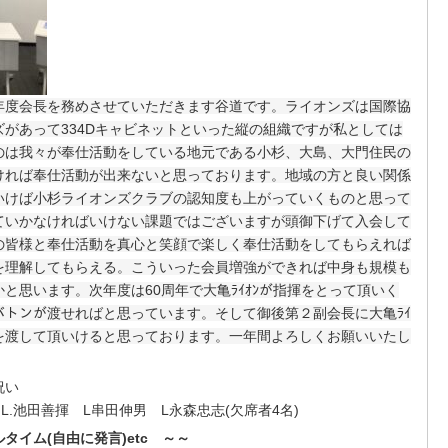
年度会長を務めさせていただきます谷道です。ライオンズは国際協
ズがあって
334D
キャビネットといった縦の組織ですが私としては
のは我々が奉仕活動をしている地元である小杉、大島、大門住民の
ければ奉仕活動が出来ないと思っております。地域の方と良い関係
いけば小杉ライオンズクラブの認知度も上がっていくものと思って
ていかなければいけない課題ではございますが頭御下げて入会して
の皆様と奉仕活動を真心と笑顔で楽しく奉仕活動をしてもらえれば
を理解してもらえる。こういった会員増強ができれば中身も規模も
かと思います。次年度は
60
周年で大亀ﾗｲｵﾝが指揮をとって頂いく
にバトンが渡せればと思っています。そして御後第２副会長に大亀ﾗｲ
ンを渡して頂いけると思っております。一年間よろしくお願いいたし
お祝い
 L.池田善揮 L串田伸男 L永森忠志(欠席者4名)
タイム(自由に発言)etc ～～