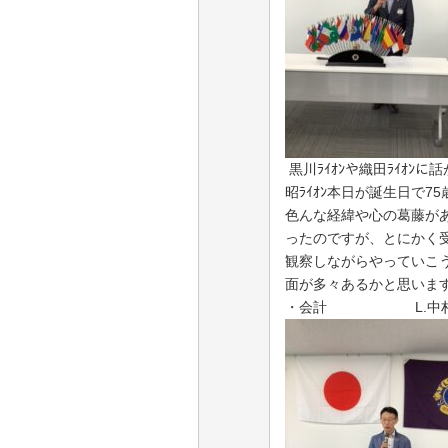
黒川ﾗｲｵﾝや織田ﾗｲｵ
昭ﾗｲｵﾝ本日が誕生日で
75
色んな経緯や心の葛藤が
ったのですが、とにかく
観察しながらやっていこ
面が多々あるかと思いま
・会計
L.
中