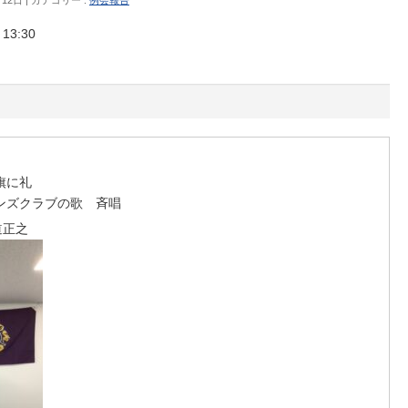
3:30
旗に礼
ンズクラブの歌 斉唱
道正之