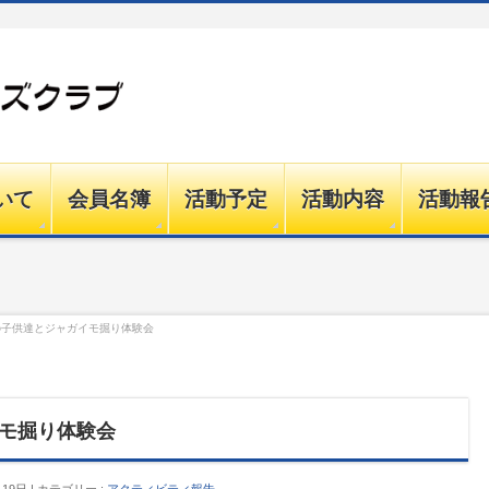
いて
会員名簿
活動予定
活動内容
活動報
の子供達とジャガイモ掘り体験会
モ掘り体験会
月19日
カテゴリー :
アクティビティ報告