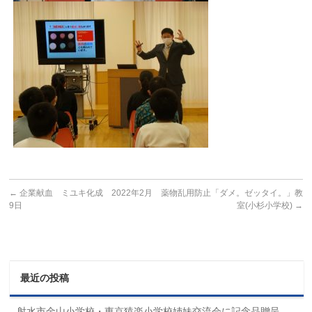
←
企業献血 ミユキ化成 2022年2月
薬物乱用防止「ダメ。ゼッタイ。」教
9日
室(小杉小学校)
→
最近の投稿
射水市金山小学校・東京猿楽小学校姉妹交流会に記念品贈呈