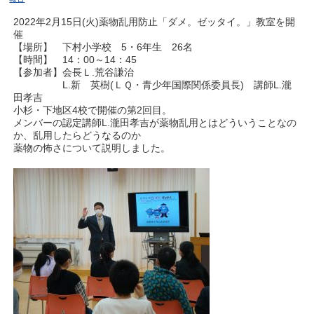
2022年2月15日(火)薬物乱用防止「ダメ。ゼッタイ。」教室を開
催
【場所】 下村小学校 5・6年生 26名
【時間】 14：00～14：45
【参加者】会長Ｌ.荒谷謙治
L.新 英樹(ＬＱ・青少年国際関係委員長) 講師L.瀧
田孝吉
小杉・下地区4校で開催の第2回目。
メンバーの認定講師L.瀧田孝吉が薬物乱用とはどういうことなの
か、乱用したらどうなるのか
薬物の怖さについて説明しました。