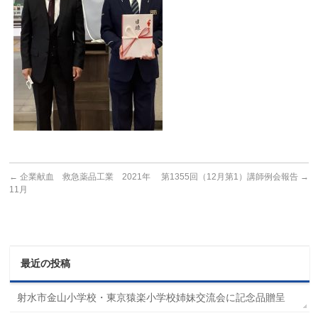
←
企業献血 救急薬品工業 2021年
第1355回（12月第1）講師例会報告
→
11月
最近の投稿
射水市金山小学校・東京猿楽小学校姉妹交流会に記念品贈呈