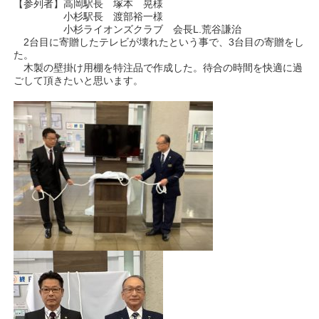
【参列者】高岡駅長 塚本 晃様
小杉駅長 渡部裕一様
小杉ライオンズクラブ 会長L.荒谷謙治
2台目に寄贈したテレビが壊れたという事で、3台目の寄贈をし
た。
木製の壁掛け用棚を特注品で作成した。待合の時間を快適に過
ごして頂きたいと思います。