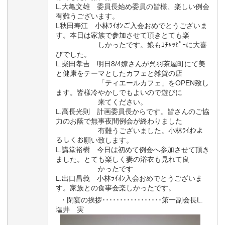
L.大亀文雄 委員長始め委員の皆様、楽しい例会
有難うございます。
L秋田寿江 小林ﾗｲｵﾝご入会おめでとうございま
す。本日は家族で参加させて頂きとても楽
しかったです。娘もｺﾁｬｯﾋﾟｰに大喜
びでした。
L.柴田孝吉 明日8/4嫁さんが呉羽茶屋町にて美
と健康をテーマとしたカフェと雑貨の店
「ティエールカフェ」をOPEN致し
ます。皆様冷やかしでもよいので遊びに
来てください。
L.高長光則 計画委員長からです。皆さんのご協
力のお蔭で無事夜間例会が終わりました
有難うございました。小林ﾗｲｵﾝよ
ろしくお願い致します。
L.講堂裕樹 今日は初めて例会へ参加させて頂き
ました。とても楽しく妻の浴衣も見れて良
かったです
L.出口昌義 小林ﾗｲｵﾝ入会おめでとうございま
す。家族との食事会楽しかったです。
・閉宴の挨拶･････････････････第一副会長L.
塩井 実