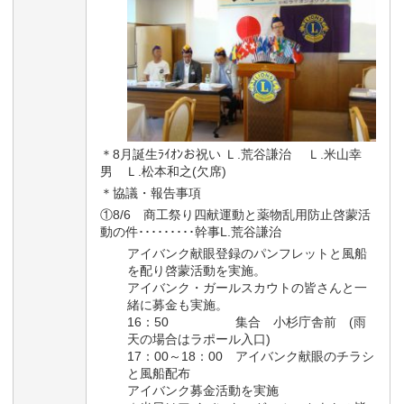
＊8月誕生ﾗｲｵﾝお祝い Ｌ.荒谷謙治 Ｌ.米山幸
男 Ｌ.松本和之(欠席)
＊協議・報告事項
①8/6 商工祭り四献運動と薬物乱用防止啓蒙活
動の件･････････幹事L.荒谷謙治
アイバンク献眼登録のパンフレットと風船
を配り啓蒙活動を実施。
アイバンク・ガールスカウトの皆さんと一
緒に募金も実施。
16：50 集合 小杉庁舎前 (雨
天の場合はラポール入口)
17：00～18：00 アイバンク献眼のチラシ
と風船配布
アイバンク募金活動を実施