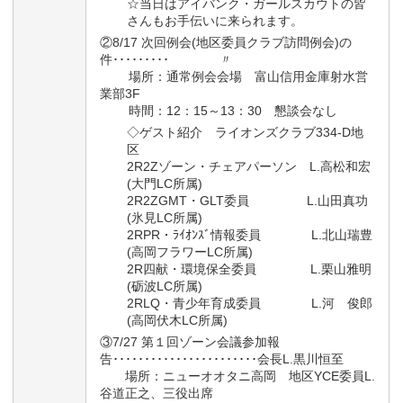
☆当日はアイバンク・ガールスカウトの皆
さんもお手伝いに来られます。
②8/17 次回例会(地区委員クラブ訪問例会)の
件･････････ 〃
場所：通常例会会場 富山信用金庫射水営
業部3F
時間：12：15～13：30 懇談会なし
◇ゲスト紹介 ライオンズクラブ334-D地
区
2R2Zゾーン・チェアパーソン L.高松和宏
(大門LC所属)
2R2ZGMT・GLT委員 L.山田真功
(氷見LC所属)
2RPR・ﾗｲｵﾝｽﾞ情報委員 L.北山瑞豊
(高岡フラワーLC所属)
2R四献・環境保全委員 L.栗山雅明
(砺波LC所属)
2RLQ・青少年育成委員 L.河 俊郎
(高岡伏木LC所属)
③7/27 第１回ゾーン会議参加報
告･･･････････････････････会長L.黒川恒至
場所：ニューオオタニ高岡 地区YCE委員L.
谷道正之、三役出席