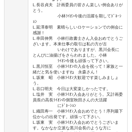
L.長谷貞夫 計画委員の皆さん楽しい例会ありが
とう。
小林ﾗｲｵﾝ今後の活躍を期してﾄﾞﾈｰｼ
ｮﾝ
L.延澤泰明 素晴らしいロケーションでの例会に
感謝！
L.串田伸男 小林行政書士さん入会おめでとうご
ざいます。本来仕事の取引は私の方が古
いわけでありますが、黒川会長に
とんびに油揚げをさらわれました。小林
ﾗｲｵﾝ今後も頑張って下さい。
L.黒川恒至 小林ﾗｲｵﾝの入会を祝って！家族と一
緒だと気を使いますね 永森さん！
L.坂東 昭 小林ﾗｲｵﾝ大歓迎です楽しみましょ
う。
L.谷口明夫 今日は大変楽しかったです。
L.塩井 実 小林ﾗｲｵﾝ入会ありがとう。又計画委
員長の高長ﾗｲｵﾝの側室秋田さんの大活躍
にﾄﾞﾈｰｼｮﾝ
L.織田寿一 小林ﾗｲｵﾝ入会おめでとう！序列最下
位からの出発です。頑張って下さい。
L.坂東 実 小林ﾗｲｵﾝ入会おめでとうございま
す。なかなか立派な黒川会長のような方に