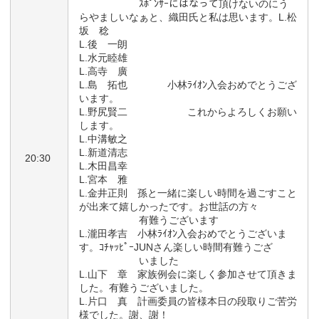
ｽﾎﾟﾝｻｰにはなって頂けないのにう
らやましいなぁと、織田氏と私は思います。L.松
坂 稔
L.後 一朗
L.水元睦雄
L.高寺 廣
L.島 拓也 小林ﾗｲｵﾝ入会おめでとうござ
います。
L.野尻賢二 これからよろしくお願い
します。
L.中溝敏之
L.新道清志
20:30
L.木田昌幸
L.宮本 雅
L.金井正則 孫と一緒に楽しい時間を過ごすこと
が出来て嬉しかったです。お世話の方々
有難うございます
L.瀧田孝吉 小林ﾗｲｵﾝ入会おめでとうございま
す。ｺﾁｬｯﾋﾟｰJUNさん楽しい時間有難うござ
いました
L.山下 章 家族例会に楽しく参加させて頂きま
した。有難うございました。
L.片口 真 計画委員の皆様本日の段取りご苦労
様でした。謝、謝！