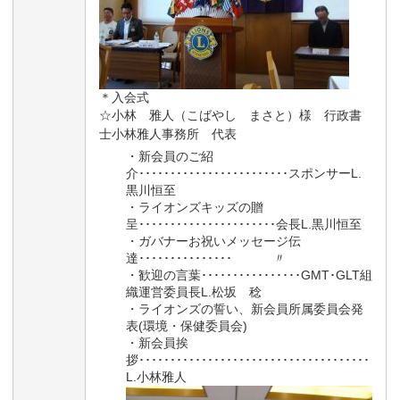
＊入会式
☆小林 雅人（こばやし まさと）様 行政書
士小林雅人事務所 代表
・新会員のご紹
介････････････････････････スポンサーL.
黒川恒至
・ライオンズキッズの贈
呈･･････････････････････会長L.黒川恒至
・ガバナーお祝いメッセージ伝
達･･･････････････ 〃
・歓迎の言葉････････････････GMT･GLT組
織運営委員長L.松坂 稔
・ライオンズの誓い、新会員所属委員会発
表(環境・保健委員会)
・新会員挨
拶･････････････････････････････････････
L.小林雅人