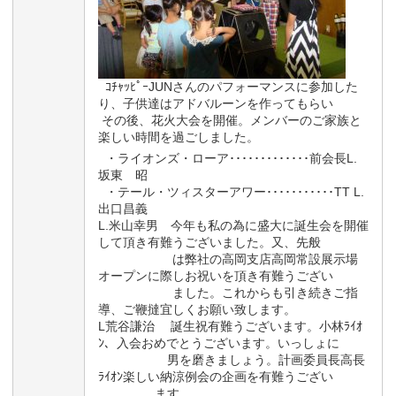
ｺﾁｬｯﾋﾟｰJUNさんのパフォーマンスに参加した
り、子供達はアドバルーンを作ってもらい
その後、花火大会を開催。メンバーのご家族と
楽しい時間を過ごしました。
・ライオンズ・ローア･････････････前会長L.
坂東 昭
・テール・ツィスターアワー･･･････････TT L.
出口昌義
L.米山幸男 今年も私の為に盛大に誕生会を開催
して頂き有難うございました。又、先般
は弊社の高岡支店高岡常設展示場
オープンに際しお祝いを頂き有難うござい
ました。これからも引き続きご指
導、ご鞭撻宜しくお願い致します。
L荒谷謙治 誕生祝有難うございます。小林ﾗｲｵ
ﾝ、入会おめでとうございます。いっしょに
男を磨きましょう。計画委員長高長
ﾗｲｵﾝ楽しい納涼例会の企画を有難うござい
ます。