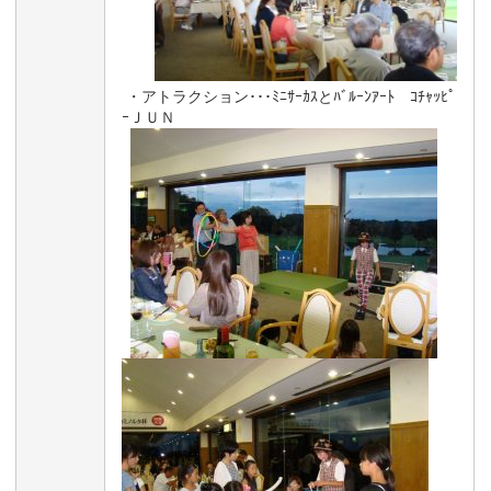
・アトラクション･･･ﾐﾆｻｰｶｽとﾊﾞﾙｰﾝｱｰﾄ ｺﾁｬｯﾋﾟ
ｰＪＵＮ