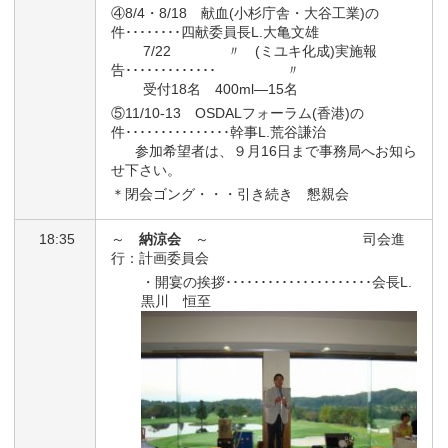
④8/4・8/18 献血(小杉庁舎・大谷工業)の
件････････四献委員長L.大亀文雄
7/22 〃 (ミユキ化成)実施報
告･････････････ 〃
受付18名 400ml―15名
⑤11/10-13 OSDALフォーラム(香港)の
件･･･････････････幹事L.荒谷謙治
参加希望者は、９月16日まで事務局へお知ら
せ下さい。
＊閉会ゴング・・・引き続き 懇親会
18:35
～
納涼会
～ 司会進
行：計画委員会
・開宴の挨拶･････････････････････会長L.
黒川 恒至